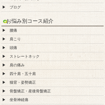
骨盤矯正・産後骨盤矯正
坐骨神経痛
ぎっくり腰
ヘルニア
脊柱管狭窄症
すべり症
変形性股関節症（股関節の痛み）
変形性膝関節症（膝の痛み）
手足のしびれ
自律神経失調症（不眠症）
その他
お役立ち情報