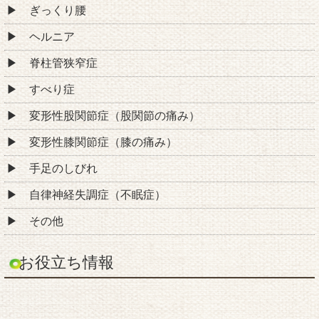
東村山クーア整体院
東京都東村山市栄町3丁目13-11 1階
西武新宿線「久米川駅」徒歩6分
西武多摩湖線「八坂駅」徒歩3分
TEL: 042-318-4445
営業時間:
月火木金 9:00～12:30 / 15:00～20:00
水土 9:00～12:30
定休日: 水曜午後、土曜午後、日・祝
Copyright © 2026
「東村山クーア整体院」
All rights reserved.