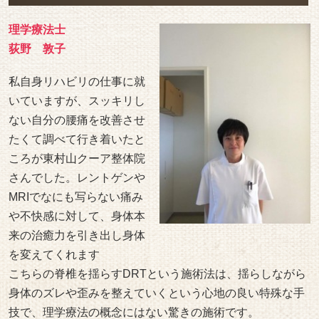
理学療法士
荻野 敦子
私自身リハビリの仕事に就
いていますが、スッキリし
ない自分の腰痛を改善させ
たくて調べて行き着いたと
ころが東村山クーア整体院
さんでした。レントゲンや
MRIでなにも写らない痛み
や不快感に対して、身体本
来の治癒力を引き出し身体
を変えてくれます
こちらの脊椎を揺らすDRTという施術法は、揺らしながら
身体のズレや歪みを整えていくという心地の良い特殊な手
技で、理学療法の概念にはない驚きの施術です。