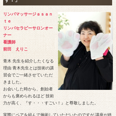
リンパマッサージａｓａｎ
ｔｅ
リンパセラピーサロンオー
ナー
看護師
前田 えりこ
青木 先生を紹介したくなる
理由 青木先生とは技術の講
習会でご一緒させていただ
きました。
お会いした時から、創始者
からも褒められるほど 技術
力が高く、『す・・・すごい！』と尊敬しました。
実際にペアを組んで施術していただいたのですが 講座が終