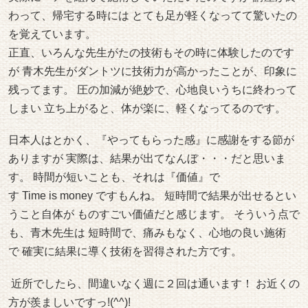
わって、帰宅する時には とても足が軽くなってて驚いたの
を覚えています。
正直、いろんな先生がたの技術もその時に体験したのです
が 青木先生がダントツに技術力が高かったことが、印象に
残ってます。 圧の加減が絶妙で、心地良いうちに終わって
しまい 立ち上がると、体が楽に、軽くなってるのです。
日本人はとかく、『やってもらった感』に感謝をする節が
ありますが 実際は、結果が出てなんぼ・・・だと思いま
す。 時間が短いことも、それは『価値』で
す Time is money ですもんね。 短時間で結果が出せるとい
うこと自体が ものすごい価値だと感じます。 そういう点で
も、青木先生は 短時間で、痛みもなく、心地の良い施術
で 確実に結果に導く技術を習得された方です。
近所でしたら、間違いなく週に２回は通います！ お近くの
方が羨ましいですっ!(^^)!