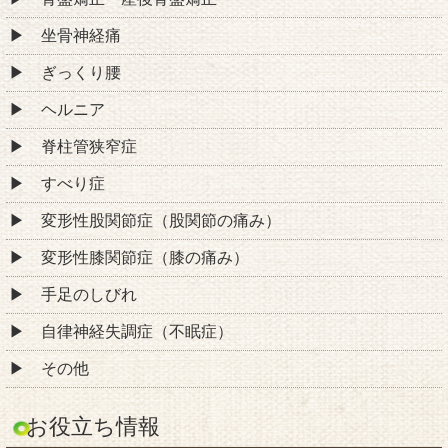
坐骨神経痛
ぎっくり腰
ヘルニア
脊柱管狭窄症
すべり症
変形性股関節症（股関節の痛み）
変形性膝関節症（膝の痛み）
手足のしびれ
自律神経失調症（不眠症）
その他
お役立ち情報