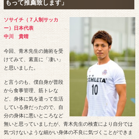
もって推薦致します」
ソサイチ（７人制サッカ
ー）日本代表
中川 貴晴
今回、青木先生の施術を受
けてみて、素直に「凄い」
と思いました。
と言うのも、僕自身が普段
から食事管理、筋トレな
ど、身体に気を遣って生活
している身だったので、自
分の身体に悪いところなど
無いと思っていましたが、青木先生の検査により自分では
気づけないような細かい身体の不良に気づくことができま