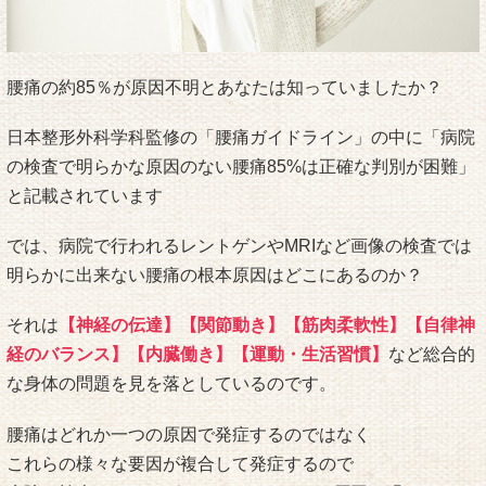
腰痛の約85％が原因不明とあなたは知っていましたか？
日本整形外科学科監修の「腰痛ガイドライン」の中に「病院
の検査で明らかな原因のない腰痛85%は正確な判別が困難」
と記載されています
では、病院で行われるレントゲンやMRIなど画像の検査では
明らかに出来ない腰痛の根本原因はどこにあるのか？
それは
【神経の伝達】【関節動き】【筋肉柔軟性】【自律神
経のバランス】【内臓働き】【運動・生活習慣】
など総合的
な身体の問題を見を落としているのです。
腰痛はどれか一つの原因で発症するのではなく
これらの様々な要因が複合して発症するので