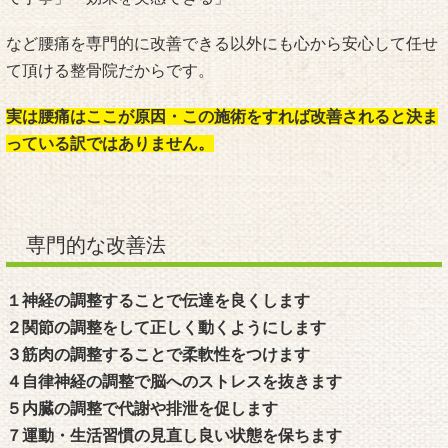
など腰痛を専門的に改善できる以外にも心から安心して任せ
て頂ける整骨院だからです。
実は腰痛はここが原因・この施術をすれば改善されると決ま
っている訳ではありません。
専門的な改善法
１神経の調整することで伝達を良くします
２関節の調整をして正しく動くようにします
３筋肉の調整することで柔軟性をつけます
４自律神経の調整で脳へのストレスを抜きます
５内臓の調整で代謝や排泄を促します
７運動・生活習慣の見直し良い状態を保ちます